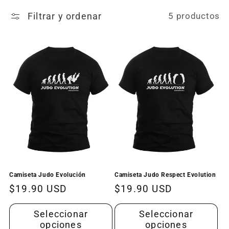
ó
Filtrar y ordenar
5 productos
n
:
Camiseta Judo Evolución
Camiseta Judo Respect Evolution
Precio
$19.90 USD
Precio
$19.90 USD
habitual
habitual
Seleccionar
Seleccionar
opciones
opciones