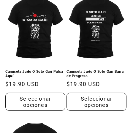
i
ó
n
:
Camiseta Judo O Soto Gari Pulsa
Camiseta Judo O Soto Gari Barra
Aquí
de Progreso
Precio
$19.90 USD
Precio
$19.90 USD
habitual
habitual
Seleccionar
Seleccionar
opciones
opciones