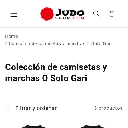
Ir
directamente
Carrito
al contenido
Home
Colección de camisetas y marchas O Soto Gari
C
Colección de camisetas y
o
marchas O Soto Gari
l
e
Filtrar y ordenar
3 productos
c
c