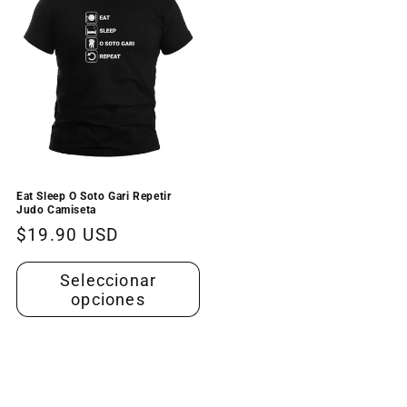
Eat Sleep O Soto Gari Repetir
Judo Camiseta
Precio
$19.90 USD
habitual
Seleccionar
opciones