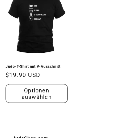
Judo-T-Shirt mit V-Ausschnitt
Normaler
$19.90 USD
Preis
Optionen
auswählen