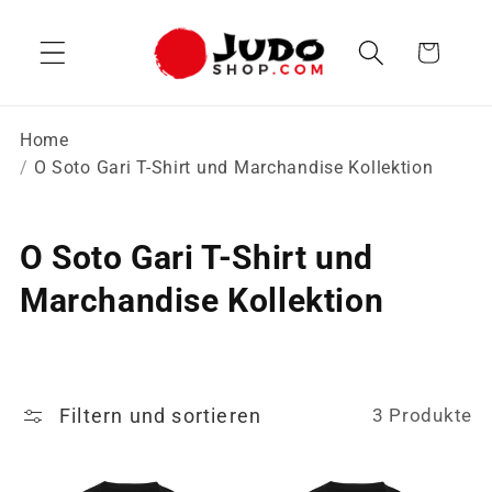
Direkt
zum
Warenkorb
Inhalt
Home
O Soto Gari T-Shirt und Marchandise Kollektion
K
O Soto Gari T-Shirt und
a
Marchandise Kollektion
t
e
Filtern und sortieren
3 Produkte
g
o