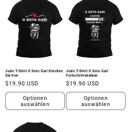
r
i
e
:
Judo T-Shirt O Soto Gari Drücken
Judo T-Shirt O Soto Gari
Sie hier
Fortschrittsbalken
Normaler
$19.90 USD
Normaler
$19.90 USD
Preis
Preis
Optionen
Optionen
auswählen
auswählen