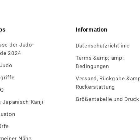
ps
Information
sse der Judo-
Datenschutzrichtlinie
ade 2024
Terms &amp; amp;
 Judo
Bedingungen
griffe
Versand, Rückgabe &amp
Rückerstattung
AQ
Größentabelle und Druck
h-Japanisch-Kanji
ouston
rfe
 meiner Nähe