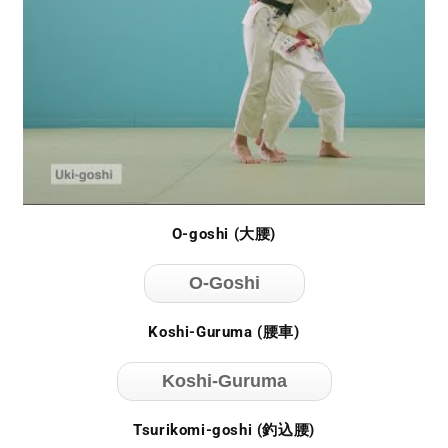
O-goshi (大腰)
O-Goshi
Koshi-Guruma (腰車)
Koshi-Guruma
Tsurikomi-goshi (釣込腰)