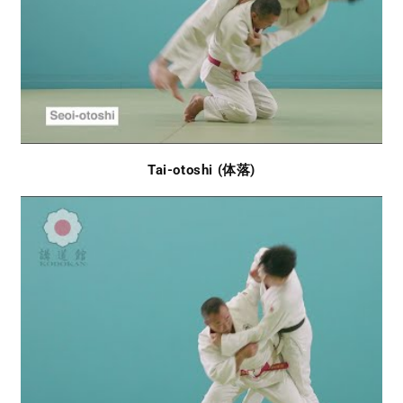
Tai-otoshi (体落)