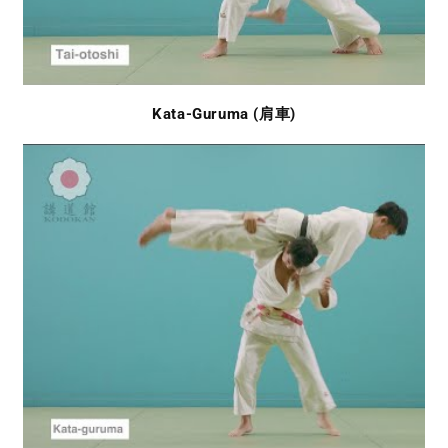
Kata-Guruma (肩車)