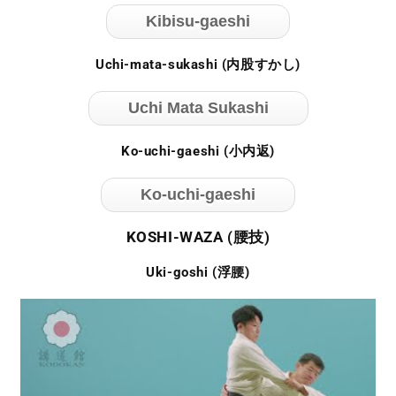
Kibisu-gaeshi
Uchi-mata-sukashi (内股すかし)
Uchi Mata Sukashi
Ko-uchi-gaeshi (小内返)
Ko-uchi-gaeshi
KOSHI-WAZA (腰技)
Uki-goshi (浮腰)