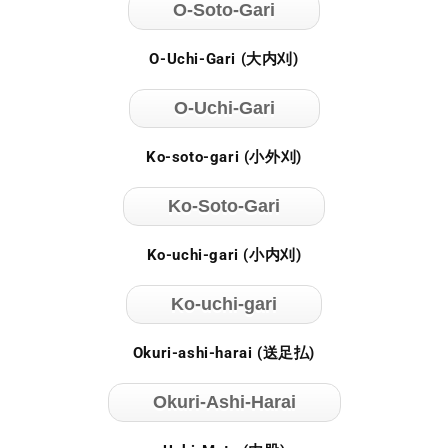
O-Soto-Gari
O-Uchi-Gari (大内刈)
O-Uchi-Gari
Ko-soto-gari (小外刈)
Ko-Soto-Gari
Ko-uchi-gari (小内刈)
Ko-uchi-gari
Okuri-ashi-harai (送足払)
Okuri-Ashi-Harai