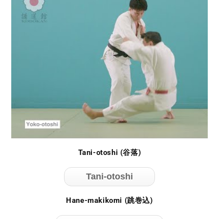
Tani-otoshi (谷落)
Tani-otoshi
Hane-makikomi (跳巻込)