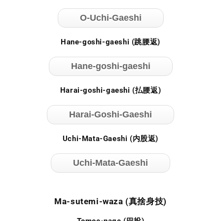
O-Uchi-Gaeshi
Hane-goshi-gaeshi (跳腰返)
Hane-goshi-gaeshi
Harai-goshi-gaeshi (払腰返)
Harai-Goshi-Gaeshi
Uchi-Mata-Gaeshi (内股返)
Uchi-Mata-Gaeshi
Ma-sutemi-waza (真捨身技)