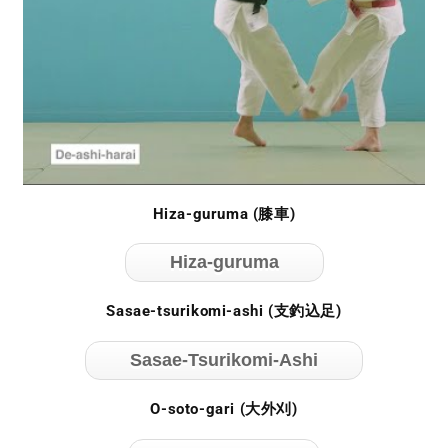
Hiza-guruma (膝車)
Hiza-guruma
Sasae-tsurikomi-ashi (支釣込足)
Sasae-Tsurikomi-Ashi
O-soto-gari (大外刈)