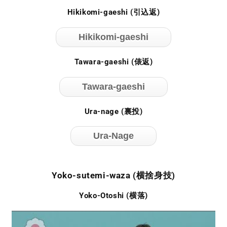
Hikikomi-gaeshi (引込返)
Hikikomi-gaeshi
Tawara-gaeshi (俵返)
Tawara-gaeshi
Ura-nage (裏投)
Ura-Nage
Yoko-sutemi-waza (横捨身技)
Yoko-Otoshi (横落)