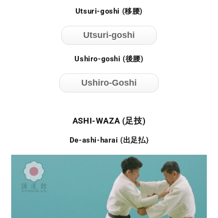
Utsuri-goshi (移腰)
Utsuri-goshi
Ushiro-goshi (後腰)
Ushiro-Goshi
ASHI-WAZA (足技)
De-ashi-harai (出足払)