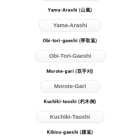
Yama-Arashi (山嵐)
Yama-Arashi
Obi-tori-gaeshi (帯取返)
Obi-Tori-Gaeshi
Morote-gari (双手刈)
Morote-Gari
Kuchiki-taoshi (朽木倒)
Kuchiki-Taoshi
Kibisu-gaeshi (踵返)