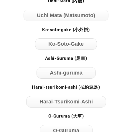
Uchi-Mata (内股)
Uchi Mata (Matsumoto)
Ko-soto-gake (小外掛)
Ko-Soto-Gake
Ashi-Guruma (足車)
Ashi-guruma
Harai-tsurikomi-ashi (払釣込足)
Harai-Tsurikomi-Ashi
O-Guruma (大車)
O-Guruma