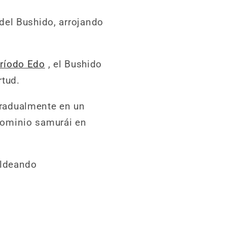
o del Bushido, arrojando
ríodo Edo
, el Bushido
rtud.
 gradualmente en un
dominio samurái en
oldeando