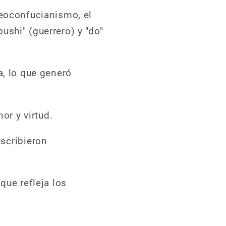
neoconfucianismo, el
shi" (guerrero) y "do"
a, lo que generó
or y virtud.
scribieron
que refleja los