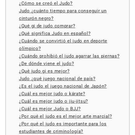
¿Cómo se creó el Judo?
Judo ¿cuánto tiempo para conseguir un
cinturón negro?
¿Qué gi de judo comprar?
¿Qué significa Judo en español?
¿Cuándo se convirtió el judo en deporte
olímpico?
¿Cuándo prohibió el judo agarrar las piernas?
¿De dónde viene el judo?
¿Qué judo gi es mejor?
Judo ¿qué juego nacional de país?
¿Es el judo el juego nacional de Japón?
¿Cuál es mejor judo o kárate?
¿Cuál es mejor judo o jiu-jitsu?
¿Cuál es mejor Judo o BJJ?
¿Por qué el judo es el mejor arte marcial?
¿Por qué el judo es importante para los
estudiantes de criminología?