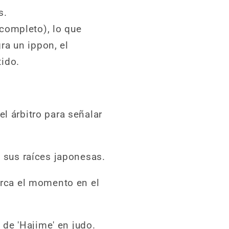
s.
 completo), lo que
ra un ippon, el
tido.
l árbitro para señalar
e sus raíces japonesas.
marca el momento en el
de 'Hajime' en judo.