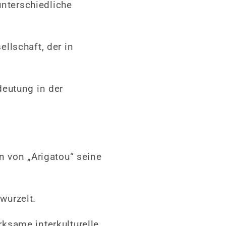
unterschiedliche
llschaft, der in
deutung in der
n von „Arigatou“ seine
rwurzelt.
ksame interkulturelle