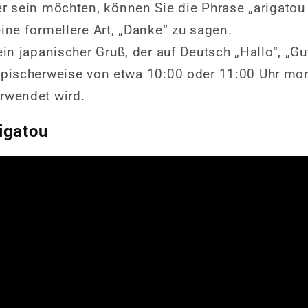
er sein möchten, können Sie die Phrase „arigato
ine formellere Art, „Danke“ zu sagen.
ein japanischer Gruß, der auf Deutsch „Hallo“, „G
ypischerweise von etwa 10:00 oder 11:00 Uhr mo
rwendet wird.
igatou