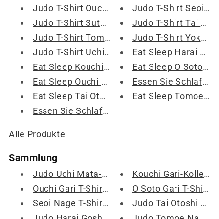
Judo T-Shirt Ouchi Gari Fortschrittsbalken
Judo T-Shirt Seoi Nage Fortschrittsbalken
Judo T-Shirt Sutemi Waza Fortschrittsbalken
Judo T-Shirt Tai Otoshi Fortschrittsbalken
Judo T-Shirt Tomoe Nage Fortschrittsbalken
Judo T-Shirt Yoko Tomoe Nage Fortschrittsbalken
Judo T-Shirt Uchi Mata Fortschrittsbalken wird geladen
Eat Sleep Harai Goshi Wiederholen Sie Judo T-Shirt
Eat Sleep Kouchi Gari Repeat Judo T-Shirt
Eat Sleep O Soto Gari Repeat Judo T-Shirt
Eat Sleep Ouchi Gari Repeat Judo T-Shirt
Essen Sie Schlaf Seoi Nage Wiederholen Sie Judo T-Shirt
Eat Sleep Tai Otoshi Wiederholen Sie Judo T-Shirt
Eat Sleep Tomoe Nage Repeat Judo T-Shirt
Essen Sie Schlaf Uchi Mata Wiederholen Judo T-Shirt
Alle Produkte
Sammlung
Judo Uchi Mata-Sammlung
Kouchi Gari-Kollektion – Judo Kouchi Gari-Produkte
Ouchi Gari T-Shirt und Marchandise Kollektion
O Soto Gari T-Shirt und Marchandise Kollektion
Seoi Nage T-Shirt und Geschenkkollektion
Judo Tai Otoshi Kollektion - Judo Shirts, Tassen und mehr
Judo Harai Goshi Kollektion
Judo Tomoe Nage-Kollektion