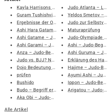
Kayla Harrisons Judo-Reise – Von der Judo-Meisterin zur MMA-Kraft
Judo Atlanta – Liste der Judo-Clubs im Raum Atlanta
Guram Tushishvili disqualifiziert – JUDO-DRAMA mit Teddy Riner
Yeldos Smetov – Judoka-Profil
Ergebnisse der Olympischen Judospiele 2024 – Gold-, Silber- und Bronzemedaillengewinner
Judo zur Selbstverteidigung – Hier erfahren Sie, warum Judo am besten zur Selbstverteidigung geeignet ist
Ashi Hara Gatame – Judo-Begriff erklärt
Maturaprüfung
Ashi Gatame – Judo-Begriff erklärt
Judo-Olympiade 2024: Highlights, Athleten und Termine
Ashi Garami – Judo-Begriff erklärt
Ashi – Judo-Begriff erklärt
Anza – Judo-Begriff erklärt
Ashi Guruma – Judo-Begriff erklärt
Judo vs. BJJ? Natürlich Judo! Judo ist besser!
Erklärung des Hantei-Judo-Begriffs
Dojo Bedeutung (aktualisiert 2023)
Hajime – Judo-Begriff erklärt
prüfen
Ayumi Ashi – Judo-Fußarbeit erklärt
Bushido
Ippon – Judo-Begriff erklärt
Budo – Begriff erklärt
Arigatou – Judo-Begriff erklärt
Aka Obi – Judo-Begriff erklärt
Alle Artikel