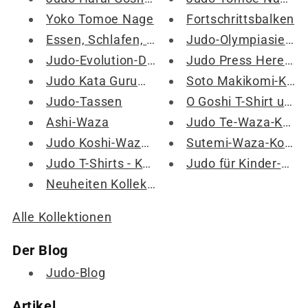
Yoko Tomoe Nage
Fortschrittsbalken
Essen, Schlafen, Judo, Wiederholung
Judo-Olympiasieger
Judo-Evolution-Design-Kollektion
Judo Press Here Kollektion
Judo Kata Guruma T-Shirt und Geschenkkollektion
Soto Makikomi-Kollektionen – Judo Soto Makikomi-Produkte
Judo-Tassen
O Goshi T-Shirt und Marchandise Kollektion
Ashi-Waza
Judo Te-Waza-Kollektion – Ausrüstung der Handwurfhelden
Judo Koshi-Waza-Kollektion – Ausrüstung für Hüftwurf-Helden
Sutemi-Waza-Kollektion – Vorsicht beim Werfen – Gewinnen Sie mit Stil
Judo T-Shirts - Kollektion von Judo T-Shirts
Judo für Kinder-Kollektion
Neuheiten Kollektion - Judoshop.com
Alle Kollektionen
Der Blog
Judo-Blog
Artikel