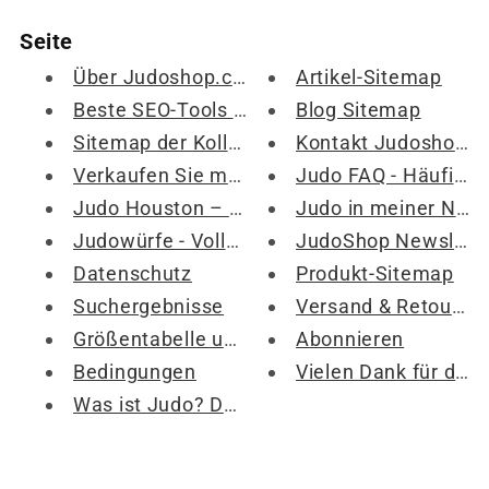
Seite
Über Judoshop.com
Artikel-Sitemap
Beste SEO-Tools für Shopify – Was hilft mir beim Betreiben von Judoshop.com
Blog Sitemap
Sitemap der Kollektion
Kontakt Judoshop.com
Verkaufen Sie meine persönlichen Daten nicht
Judo FAQ - Häufig gestellte Fragen zum Judo
Judo Houston – Liste der Judo-Clubs im Raum Houston
Judo in meiner Nähe – Finden Sie den nächstgelegenen Club in Ihrer Nähe
Judowürfe - Vollständige Liste der Judowürfe
JudoShop Newsletter
Datenschutz
Produkt-Sitemap
Suchergebnisse
Versand & Retouren
Größentabelle und Druckpflege
Abonnieren
Bedingungen
Vielen Dank für die Anmeldung zur E-Mail-Liste
Was ist Judo? Der ultimative Judo-Leitfaden